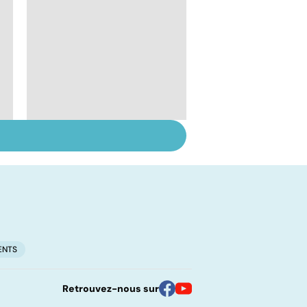
Chirurgie
ambulatoire :
repenser l'hôpital
ENTS
Retrouvez-nous sur