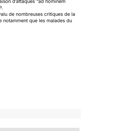
raison d’attaques "ad hominem
P.
 valu de nombreuses critiques de la
irme notamment que les malades du