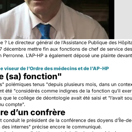
ne ? Le directeur général de l’Assistance Publique des Hôpit
écembre mettre fin aux fonctions de chef de service des m
an Perronne. L’AP-HP a également déposé une plainte devant
le viseur de l’Ordre des médecins et de l’AP-HP
 (sa) fonction"
s
" polémiques tenus "
depuis plusieurs mois, dans un context
t été "
considérés comme indignes de la fonction qu’il exe
 que le collège de déontologie avait été saisi et "
l’avait so
tenu compte
".
re d’un confrère
nt conduit le président de la conférence des doyens d’Île-
n des internes
" précise encore le communiqué.