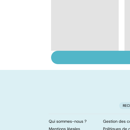
Staphylocoque doré :
une bactérie sous
surveillance
REC
Qui sommes-nous ?
Gestion des c
Mentions légales
Politiques de c