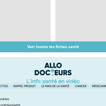
Voir toutes les fiches santé
Mediator® : le début
Qu'est-ce que le
d'une enquête
coma ?
ETTES
RAPPEL PRODUIT
LE MAG DE LA SANTÉ
CANCER
MÉDICAM
ookies
onfidentialité