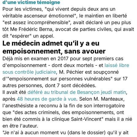
d'une victime témoigne
Pour les victimes,
"qui vivent depuis deux ans un
véritable ascenseur émotionnel"
, le maintien en liberté
"
est assez incompréhensible
", avait déclaré un peu plus
tôt Me Frédéric Berna, avocat de parties civiles, qui avait
dit "espérer" un appel.
Le médecin admet qu’il y a eu
empoisonnement, sans avouer
Déjà mis en examen en 2017 pour sept premiers cas
d'empoisonnement - dont deux mortels - et
laissé libre
sous contrôle judiciaire
, M. Péchier est soupçonné
d'"empoisonnement sur personnes vulnérables" sur 17
autres personnes, dont 7 sont décédées.
Il avait été
déféré au tribunal de Besançon jeudi matin
,
après
48 heures de garde à vue
. Selon M. Manteaux,
l'anesthésiste a reconnu à la fin de son interrogatoire
que "
des actes criminels, des empoisonnements, ont
bien été commis à la clinique Saint-Vincent
" mais il a nié
en être l'auteur.
"Je n'ai à aucun moment vu (
dans le dossier
) qu'il y ait