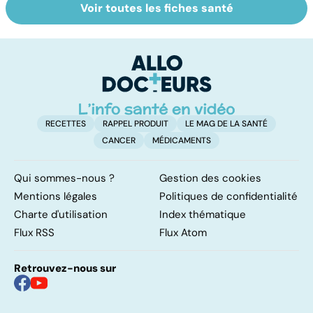
Voir toutes les fiches santé
Mediator® : le
Tout savoir sur
I
début d'une
les infections
a
enquête
pulmonaires
fa
d'
RECETTES
RAPPEL PRODUIT
LE MAG DE LA SANTÉ
CANCER
MÉDICAMENTS
Qui sommes-nous ?
Gestion des cookies
Mentions légales
Politiques de confidentialité
Charte d'utilisation
Index thématique
Flux RSS
Flux Atom
Retrouvez-nous sur