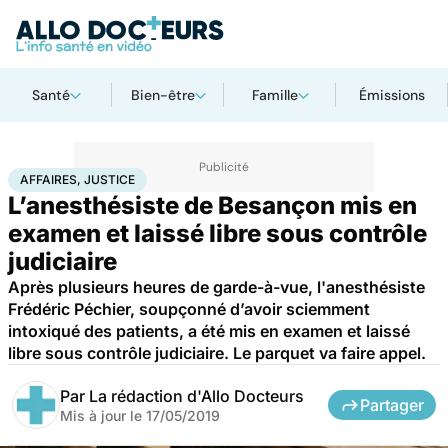
Santé
Bien-être
Famille
Émissions
Accueil
Santé
Société
Justice
Affaires, justice
AFFAIRES, JUSTICE
L’anesthésiste de Besançon mis en
examen et laissé libre sous contrôle
judiciaire
Après plusieurs heures de garde-à-vue, l'anesthésiste
Frédéric Péchier, soupçonné d’avoir sciemment
intoxiqué des patients, a été mis en examen et laissé
libre sous contrôle judiciaire. Le parquet va faire appel.
Par
La rédaction d'Allo Docteurs
Partager
Mis à jour le
17/05/2019