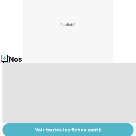
Nos fiches santé
Voir toutes les fiches santé
Mediator® : le
Tout savoir sur
I