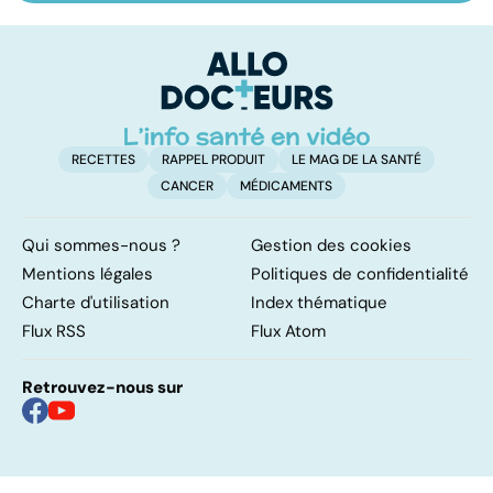
début d'une
les infections
a
enquête
pulmonaires
fa
d'
RECETTES
RAPPEL PRODUIT
LE MAG DE LA SANTÉ
CANCER
MÉDICAMENTS
Qui sommes-nous ?
Gestion des cookies
Mentions légales
Politiques de confidentialité
Charte d'utilisation
Index thématique
Flux RSS
Flux Atom
Retrouvez-nous sur