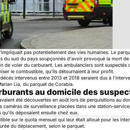
le n’impliquait pas potentiellement des vies humaines. Le par
 du sud du pays soupçonnés d'avoir provoqué la mort de hu
afin de voler du carburant. Les ambulanciers sont suspectés
ser le combustible, qu'ils détournaient à leur profit.
t décès intervenus entre 2013 et 2018 seraient dus à l'inter
Marian Lia, du parquet de Corabia.
arburants au domicile des suspec
vaient été découvertes en août lors de perquisitions au dom
caméras de surveillance placées dans une station-service, au
s qu'ils déposaient ensuite chez eux.
ible sur le quota mensuel qui leur était alloué pour les inte
durée du déplacement, selon le parquet.