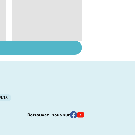
Suicide : prévenir le
passage à l'acte
ENTS
Retrouvez-nous sur