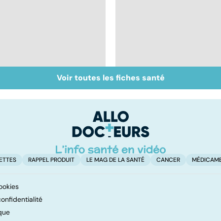
Voir toutes les fiches santé
Tout savoir sur les
Inflammation des
infections
amygdales : que faire
pulmonaires
en cas d'angine ?
ETTES
RAPPEL PRODUIT
LE MAG DE LA SANTÉ
CANCER
MÉDICAM
ookies
onfidentialité
que