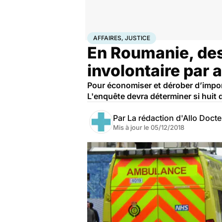
Accueil
Santé
Société
Justice
Affaires, justice
AFFAIRES, JUSTICE
En Roumanie, de
involontaire par 
Pour économiser et dérober d’impor
L'enquête devra déterminer si huit 
Par
La rédaction d'Allo Doct
Mis à jour le
05/12/2018