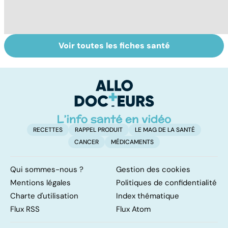
Voir toutes les fiches santé
Épilepsie :
Les Français
To
quelles origines,
accros aux
le
quels
psychotropes ?
p
traitements ?
RECETTES
RAPPEL PRODUIT
LE MAG DE LA SANTÉ
CANCER
MÉDICAMENTS
Qui sommes-nous ?
Gestion des cookies
Mentions légales
Politiques de confidentialité
Charte d'utilisation
Index thématique
Flux RSS
Flux Atom