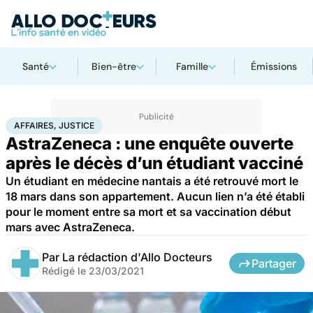
Santé
Bien-être
Famille
Émissions
Accueil
Santé
Société
Justice
Affaires, justice
AFFAIRES, JUSTICE
AstraZeneca : une enquête ouverte
après le décès d’un étudiant vacciné
Un étudiant en médecine nantais a été retrouvé mort le
18 mars dans son appartement. Aucun lien n’a été établi
pour le moment entre sa mort et sa vaccination début
mars avec AstraZeneca.
Par
La rédaction d'Allo Docteurs
Partager
Rédigé le
23/03/2021