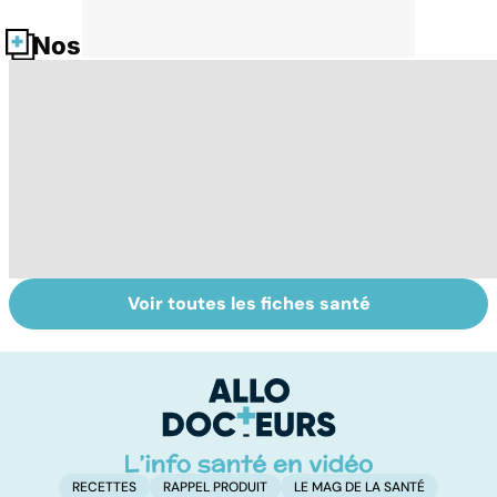
Nos fiches santé
Voir toutes les fiches santé
Mediator® : le
Tout savoir sur
I
début d'une
les infections
a
enquête
pulmonaires
fa
d'
RECETTES
RAPPEL PRODUIT
LE MAG DE LA SANTÉ