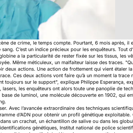
scène de crime, le temps compte. Pourtant, 6 mois après, il 
 sang. C’est un indice précieux pour les enquêteurs. Tout d’
obine a la particularité de rester fixée sur les tissus, les v
yée. Même méticuleux, un malfaiteur laisse des traces. "
Qu
voir deux actions. Une action de frottement qui vient étaler l
trace. Ces deux actions vont faire qu’à un moment la trace n
nt toujours sur le support
", explique Philippe Esperança, exp
lasers, les enquêteurs ont alors toute une panoplie de tech
 base de luminol, une molécule découverte en 1902, qui entr
ng.
yser. Avec l’avancée extraordinaire des techniques scientifi
ogramme d’ADN pour obtenir un profil génétique exploitable.
dans un crachat, un échantillon de salive ou dans les glob
dentifications génétiques, Institut national de police scienti