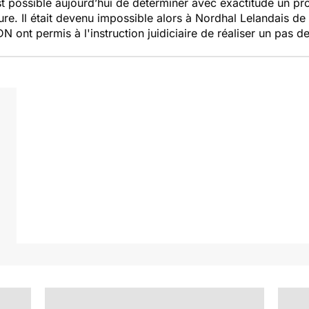
t possible aujourd’hui de déterminer avec exactitude un prof
re. Il était devenu impossible alors à Nordhal Lelandais de n
DN ont permis à l'instruction juidiciaire de réaliser un pas d