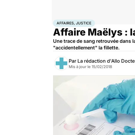
Accueil
Santé
Société
Justice
Affaires, justice
AFFAIRES, JUSTICE
Affaire Maëlys : l
Une trace de sang retrouvée dans l
"accidentellement" la fillette.
Par
La rédaction d'Allo Doct
Mis à jour le
15/02/2018