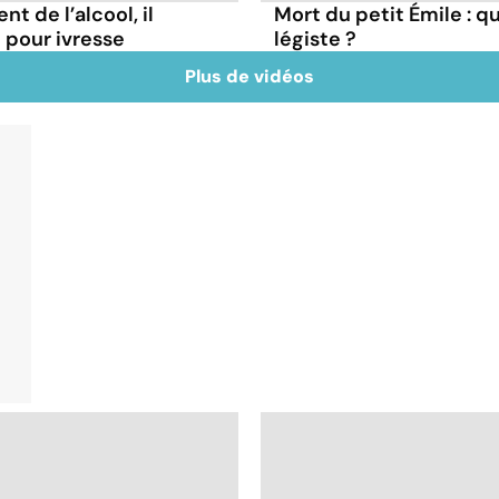
t de l’alcool, il
Mort du petit Émile : q
pour ivresse
légiste ?
Plus de vidéos