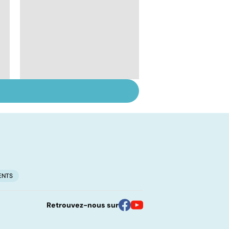
Suicide : prévenir le
passage à l'acte
ENTS
Retrouvez-nous sur