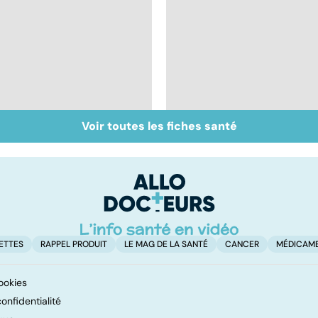
Voir toutes les fiches santé
Tout savoir sur les
Inflammation des
infections
amygdales : que faire
pulmonaires
en cas d'angine ?
ETTES
RAPPEL PRODUIT
LE MAG DE LA SANTÉ
CANCER
MÉDICAM
ookies
onfidentialité