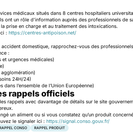
vices médicaux situés dans 8 centres hospitaliers universit
Ils ont un rôle d'information auprès des professionnels de s
la prise en charge et au traitement des intoxications.
ici :
https://centres-antipoison.net/
un accident domestique, rapprochez-vous des professionnel
nce :
s et urgences médicales)
e)
 agglomération)
soins 24H/24)
s dans l’ensemble de l’Union Européenne)
es rappels officiels
es rappels avec davantage de détails sur le site gouverne
ereux.
ngé un aliment ou si vous constatez qu’un produit concerné
ez le signaler ici :
https://signal.conso.gouv.fr/
RAPPEL CONSO
RAPPEL PRODUIT