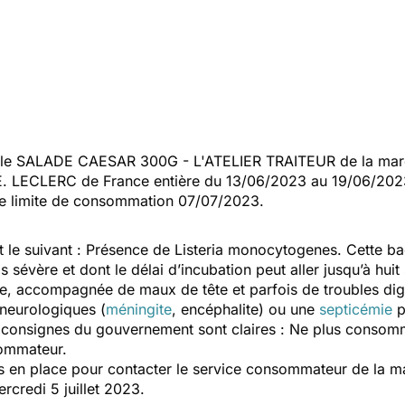
le SALADE CAESAR 300G - L'ATELIER TRAITEUR de la marq
E. LECLERC de France entière du 13/06/2023 au 19/06/202
te limite de consommation 07/07/2023.
t le suivant : Présence de
Listeria monocytogenes.
Cette bac
is sévère et dont le délai d’incubation peut aller jusqu’à hui
ée, accompagnée de maux de tête et parfois de troubles dige
neurologiques (
méningite
, encéphalite) ou une
septicémie
p
s consignes du gouvernement sont claires : Ne plus consomm
sommateur.
en place pour contacter le service consommateur de la mar
rcredi 5 juillet 2023.