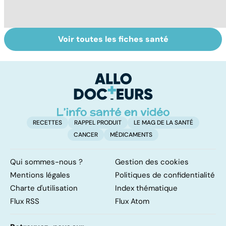
Voir toutes les fiches santé
Intoxications
Tout savoir sur
I
alimentaires :
les infections
a
menaces dans
pulmonaires
fa
nos assiettes !
d'
RECETTES
RAPPEL PRODUIT
LE MAG DE LA SANTÉ
CANCER
MÉDICAMENTS
Qui sommes-nous ?
Gestion des cookies
Mentions légales
Politiques de confidentialité
Charte d'utilisation
Index thématique
Flux RSS
Flux Atom