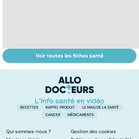
Voir toutes les fiches santé
Intoxications
Tout savoir sur
I
alimentaires :
les infections
a
menaces dans
pulmonaires
fa
nos assiettes !
d'
RECETTES
RAPPEL PRODUIT
LE MAG DE LA SANTÉ
CANCER
MÉDICAMENTS
Qui sommes-nous ?
Gestion des cookies