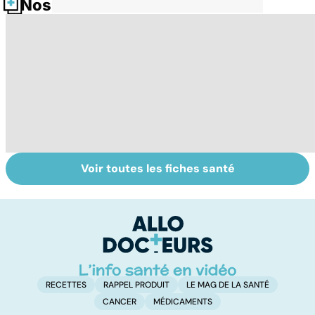
Nos fiches santé
Voir toutes les fiches santé
Tout savoir sur
Inflammation des
Su
les infections
amygdales : que
le
pulmonaires
faire en cas
l'
d'angine ?
RECETTES
RAPPEL PRODUIT
LE MAG DE LA SANTÉ
CANCER
MÉDICAMENTS