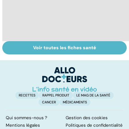
Voir toutes les fiches santé
Tout savoir sur
Inflammation des
Su
les infections
amygdales : que
le
pulmonaires
faire en cas
l'
d'angine ?
RECETTES
RAPPEL PRODUIT
LE MAG DE LA SANTÉ
CANCER
MÉDICAMENTS
Qui sommes-nous ?
Gestion des cookies
Mentions légales
Politiques de confidentialité