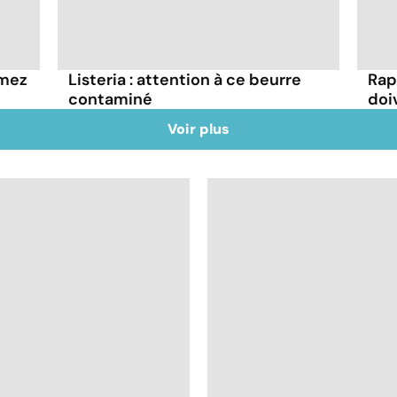
mmez
Listeria : attention à ce beurre
Rap
contaminé
doi
Voir plus