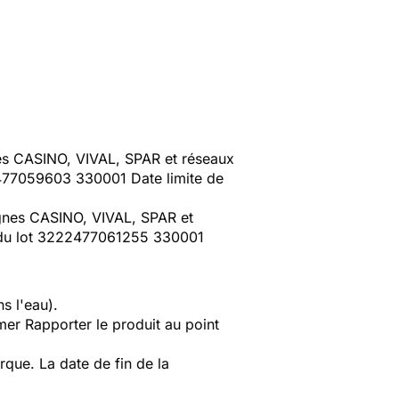
nes CASINO, VIVAL, SPAR et réseaux
22477059603 330001 Date limite de
ignes CASINO, VIVAL, SPAR et
it du lot 3222477061255 330001
ns l'eau).
er Rapporter le produit au point
que. La date de fin de la