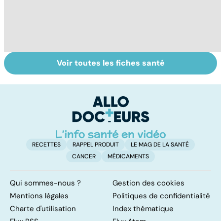
Voir toutes les fiches santé
Tout savoir sur
Inflammation des
Su
les infections
amygdales : que
le
pulmonaires
faire en cas
l'
d'angine ?
RECETTES
RAPPEL PRODUIT
LE MAG DE LA SANTÉ
CANCER
MÉDICAMENTS
Qui sommes-nous ?
Gestion des cookies
Mentions légales
Politiques de confidentialité
Charte d'utilisation
Index thématique