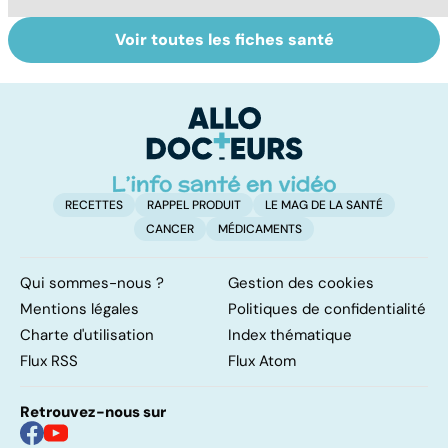
Voir toutes les fiches santé
Tout savoir sur
Inflammation des
Su
les infections
amygdales : que
le
pulmonaires
faire en cas
l'
d'angine ?
RECETTES
RAPPEL PRODUIT
LE MAG DE LA SANTÉ
CANCER
MÉDICAMENTS
Qui sommes-nous ?
Gestion des cookies
Mentions légales
Politiques de confidentialité
Charte d'utilisation
Index thématique
Flux RSS
Flux Atom
Retrouvez-nous sur