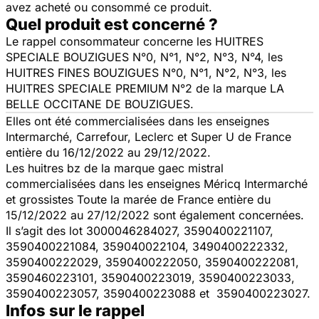
avez acheté ou consommé ce produit.
Quel produit est concerné ?
Le rappel consommateur concerne les HUITRES
SPECIALE BOUZIGUES N°0, N°1, N°2, N°3, N°4, les
HUITRES FINES BOUZIGUES N°0, N°1, N°2, N°3, les
HUITRES SPECIALE PREMIUM N°2 de la marque LA
BELLE OCCITANE DE BOUZIGUES.
Elles ont été commercialisées dans les enseignes
Intermarché, Carrefour, Leclerc et Super U de France
entière du 16/12/2022 au 29/12/2022.
Les huitres bz de la marque gaec mistral
commercialisées dans les enseignes Méricq Intermarché
et grossistes Toute la marée de France entière du
15/12/2022 au 27/12/2022 sont également concernées.
Il s’agit des lot 3000046284027, 3590400221107,
3590400221084, 359040022104, 3490400222332,
3590400222029, 3590400222050, 3590400222081,
3590460223101, 3590400223019, 3590400223033,
3590400223057, 3590400223088 et 3590400223027.
Infos sur le rappel