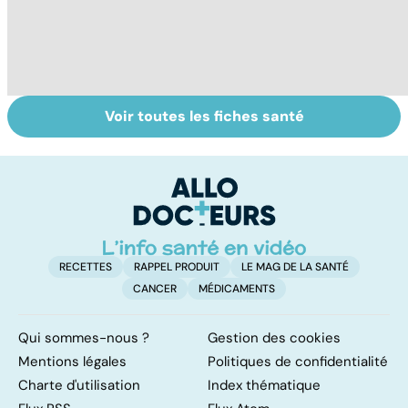
Voir toutes les fiches santé
Tout savoir sur
Inflammation des
Su
les infections
amygdales : que
le
pulmonaires
faire en cas
l'
d'angine ?
RECETTES
RAPPEL PRODUIT
LE MAG DE LA SANTÉ
CANCER
MÉDICAMENTS
Qui sommes-nous ?
Gestion des cookies
Mentions légales
Politiques de confidentialité
Charte d'utilisation
Index thématique