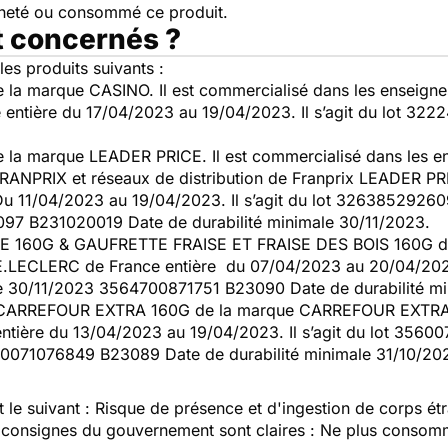
cheté ou consommé ce produit.
t concernés ?
es produits suivants :
de la marque CASINO. Il est commercialisé dans les enseig
ce entière du 17/04/2023 au 19/04/2023. Il s’agit du lot 
de la marque LEADER PRICE. Il est commercialisé dans les 
FRANPRIX et réseaux de distribution de Franprix LEADER PRI
 Du 11/04/2023 au 19/04/2023. Il s’agit du lot 3263852926
7 B231020019 Date de durabilité minimale 30/11/2023.
 160G & GAUFRETTE FRAISE ET FRAISE DES BOIS 160G de la
E.LECLERC de France entière du 07/04/2023 au 20/04/2023
e 30/11/2023 3564700871751 B23090 Date de durabilité mi
ARREFOUR EXTRA 160G de la marque CARREFOUR EXTRA. Il
tière du 13/04/2023 au 19/04/2023. Il s’agit du lot 356
60071076849 B23089 Date de durabilité minimale 31/10/20
t le suivant : Risque de présence et d'ingestion de corps ét
s consignes du gouvernement sont claires : Ne plus consomm