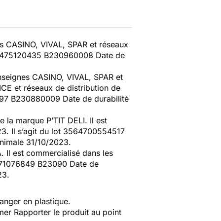
nes CASINO, VIVAL, SPAR et réseaux
3222475120435 B230960008 Date de
enseignes CASINO, VIVAL, SPAR et
CE et réseaux de distribution de
097 B230880009 Date de durabilité
 marque P’TIT DELI. Il est
. Il s’agit du lot 3564700554517
nimale 31/10/2023.
 est commercialisé dans les
0071076849 B23090 Date de
23.
ranger en plastique.
er Rapporter le produit au point