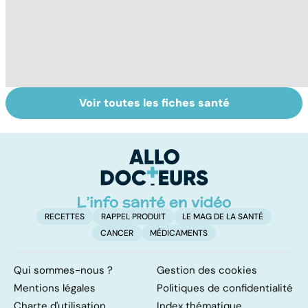
Voir toutes les fiches santé
Tout savoir sur
Inflammation des
Su
les infections
amygdales : que
le
pulmonaires
faire en cas
l'
d'angine ?
RECETTES
RAPPEL PRODUIT
LE MAG DE LA SANTÉ
CANCER
MÉDICAMENTS
Qui sommes-nous ?
Gestion des cookies
Mentions légales
Politiques de confidentialité
Charte d'utilisation
Index thématique