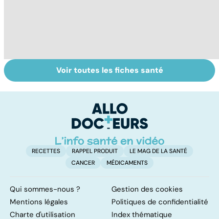
Voir toutes les fiches santé
Tout savoir sur
Inflammation des
Su
les infections
amygdales : que
le
pulmonaires
faire en cas
l'
d'angine ?
RECETTES
RAPPEL PRODUIT
LE MAG DE LA SANTÉ
CANCER
MÉDICAMENTS
Qui sommes-nous ?
Gestion des cookies
Mentions légales
Politiques de confidentialité
Charte d'utilisation
Index thématique