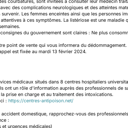
 courbatures, sont invitées à consulter leur médecin traitan
vec des complications neurologiques et des atteintes mat
s survenir. Les femmes enceintes ainsi que les personnes 
 attentives à ces symptômes. La listériose est une maladie qu
 semaines.
s consignes du gouvernement sont claires : Ne plus consomm
otre point de vente qui vous informera du dédommagement.
appel est fixée au mardi 13 février 2024.
vices médicaux situés dans 8 centres hospitaliers universit
Ils ont un rôle d'information auprès des professionnels de s
la prise en charge et au traitement des intoxications.
ici :
https://centres-antipoison.net/
un accident domestique, rapprochez-vous des professionnel
nce :
s et urgences médicales)