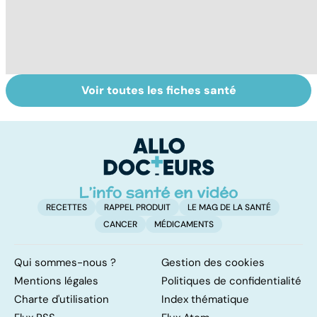
Voir toutes les fiches santé
Tout savoir sur
Inflammation des
Su
les infections
amygdales : que
le
pulmonaires
faire en cas
l'
d'angine ?
RECETTES
RAPPEL PRODUIT
LE MAG DE LA SANTÉ
CANCER
MÉDICAMENTS
Qui sommes-nous ?
Gestion des cookies
Mentions légales
Politiques de confidentialité
Charte d'utilisation
Index thématique