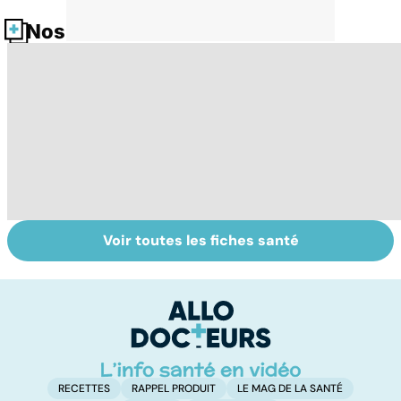
Nos fiches santé
Voir toutes les fiches santé
Tout savoir sur
Inflammation des
Su
les infections
amygdales : que
le
pulmonaires
faire en cas
l'
d'angine ?
RECETTES
RAPPEL PRODUIT
LE MAG DE LA SANTÉ