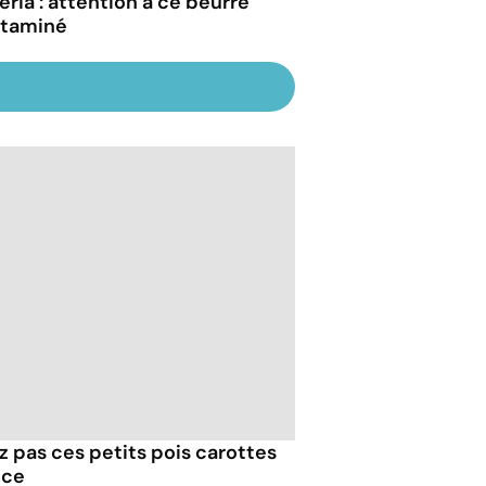
eria : attention à ce beurre
taminé
z pas ces petits pois carottes
nce