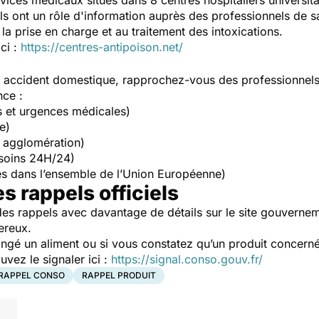
vices médicaux situés dans 8 centres hospitaliers universit
Ils ont un rôle d'information auprès des professionnels de s
la prise en charge et au traitement des intoxications.
ici :
https://centres-antipoison.net/
un accident domestique, rapprochez-vous des professionnel
nce :
s et urgences médicales)
e)
 agglomération)
soins 24H/24)
s dans l’ensemble de l’Union Européenne)
es rappels officiels
es rappels avec davantage de détails sur le site gouverne
ereux.
ngé un aliment ou si vous constatez qu’un produit concerné
ez le signaler ici :
https://signal.conso.gouv.fr/
RAPPEL CONSO
RAPPEL PRODUIT