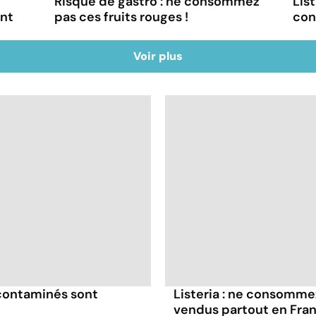
Risque de gastro : ne consommez
List
ont
pas ces fruits rouges !
con
Voir plus
 contaminés sont
Listeria : ne consomme
vendus partout en Fra