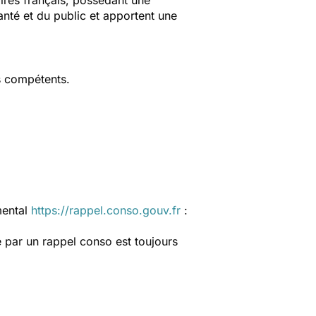
aires français, possédant une
anté et du public et apportent une
s compétents.
mental
https://rappel.conso.gouv.fr
:
 par un rappel conso est toujours