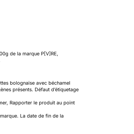
400g de la marque
P[V]RE,
.
nettes bolognaise avec béchamel
gènes présents. Défaut d’étiquetage
er, Rapporter le produit au point
arque. La date de fin de la