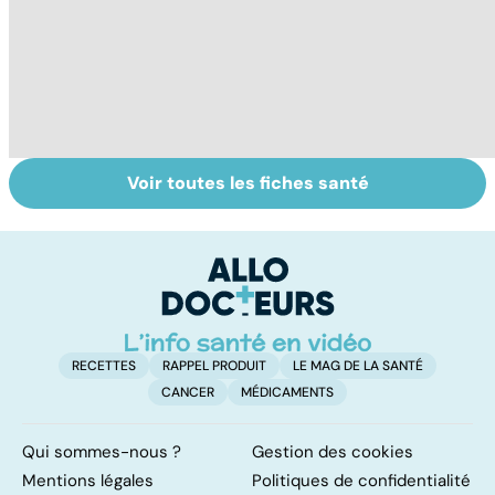
Voir toutes les fiches santé
Intoxications
Tout savoir sur
I
alimentaires :
les infections
a
menaces dans
pulmonaires
fa
nos assiettes !
d'
RECETTES
RAPPEL PRODUIT
LE MAG DE LA SANTÉ
CANCER
MÉDICAMENTS
Qui sommes-nous ?
Gestion des cookies
Mentions légales
Politiques de confidentialité