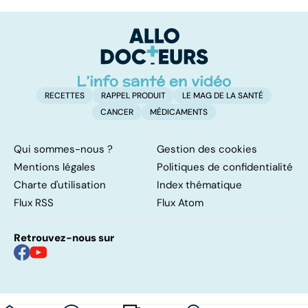
les infections
amygdales : que
le
pulmonaires
faire en cas
l'
d'angine ?
RECETTES
RAPPEL PRODUIT
LE MAG DE LA SANTÉ
CANCER
MÉDICAMENTS
Qui sommes-nous ?
Gestion des cookies
Mentions légales
Politiques de confidentialité
Charte d'utilisation
Index thématique
Flux RSS
Flux Atom
Retrouvez-nous sur