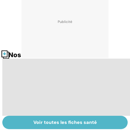
Nos fiches santé
Voir toutes les fiches santé
Tout savoir sur
Inflammation des
Su