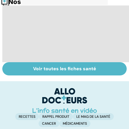
Nos fiches santé
Voir toutes les fiches santé
Intoxications
Tout savoir sur
I
alimentaires :
les infections
a
menaces dans
pulmonaires
fa
nos assiettes !
d'
RECETTES
RAPPEL PRODUIT
LE MAG DE LA SANTÉ
CANCER
MÉDICAMENTS