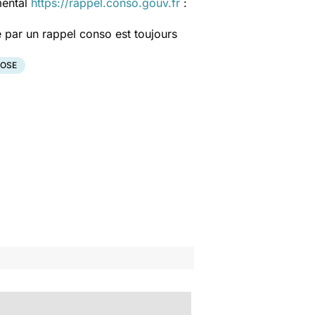
mental
https://rappel.conso.gouv.fr
:
 par un rappel conso est toujours
IOSE