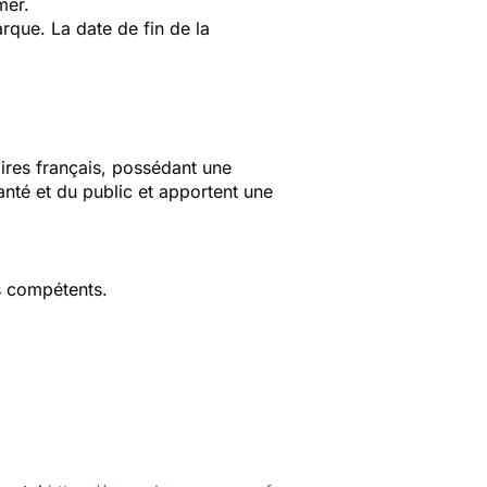
mer.
que. La date de fin de la
aires français, possédant une
anté et du public et apportent une
s compétents.