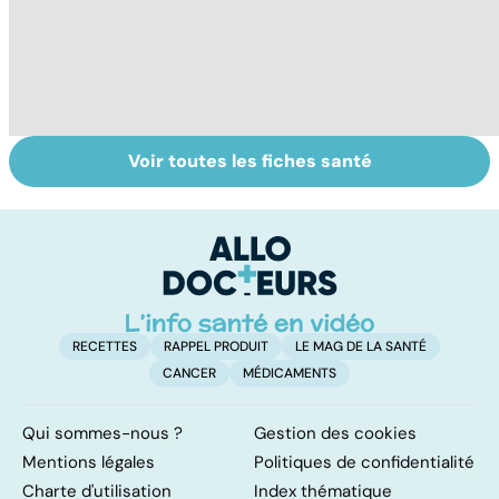
Voir toutes les fiches santé
Intoxications
Tout savoir sur
I
alimentaires :
les infections
a
menaces dans
pulmonaires
fa
nos assiettes !
d'
RECETTES
RAPPEL PRODUIT
LE MAG DE LA SANTÉ
CANCER
MÉDICAMENTS
Qui sommes-nous ?
Gestion des cookies
Mentions légales
Politiques de confidentialité
Charte d'utilisation
Index thématique