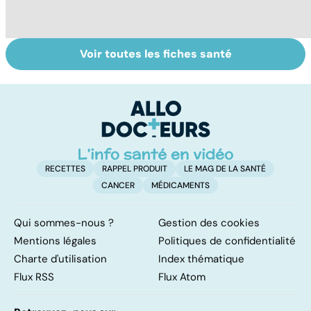
Voir toutes les fiches santé
Tout savoir sur
Inflammation des
Su
les infections
amygdales : que
le
pulmonaires
faire en cas
l'
d'angine ?
RECETTES
RAPPEL PRODUIT
LE MAG DE LA SANTÉ
CANCER
MÉDICAMENTS
Qui sommes-nous ?
Gestion des cookies
Mentions légales
Politiques de confidentialité
Charte d'utilisation
Index thématique
Flux RSS
Flux Atom