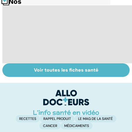
Nos fiches santé
Voir toutes les fiches santé
Intoxications
Tout savoir sur
I
alimentaires :
les infections
a
menaces dans
pulmonaires
fa
nos assiettes !
d'
RECETTES
RAPPEL PRODUIT
LE MAG DE LA SANTÉ
CANCER
MÉDICAMENTS