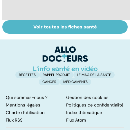
Voir toutes les fiches santé
Tout savoir sur
Inflammation des
Su
les infections
amygdales : que
le
pulmonaires
faire en cas
l'
d'angine ?
RECETTES
RAPPEL PRODUIT
LE MAG DE LA SANTÉ
CANCER
MÉDICAMENTS
Qui sommes-nous ?
Gestion des cookies
Mentions légales
Politiques de confidentialité
Charte d'utilisation
Index thématique
Flux RSS
Flux Atom