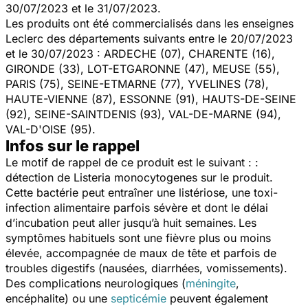
30/07/2023 et le 31/07/2023.
Les produits ont été commercialisés dans les enseignes
Leclerc des départements suivants entre le 20/07/2023
et le 30/07/2023 : ARDECHE (07), CHARENTE (16),
GIRONDE (33), LOT-ETGARONNE (47), MEUSE (55),
PARIS (75), SEINE-ETMARNE (77), YVELINES (78),
HAUTE-VIENNE (87), ESSONNE (91), HAUTS-DE-SEINE
(92), SEINE-SAINTDENIS (93), VAL-DE-MARNE (94),
VAL-D'OISE (95).
Infos sur le rappel
Le motif de rappel de ce produit est le suivant : :
détection de
Listeria monocytogenes
sur le produit.
Cette bactérie peut entraîner une listériose, une toxi-
infection alimentaire parfois sévère et dont le délai
d’incubation peut aller jusqu’à huit semaines.
Les
symptômes habituels sont une fièvre plus ou moins
élevée, accompagnée de maux de tête et parfois de
troubles digestifs (nausées, diarrhées, vomissements).
Des complications neurologiques (
méningite
,
encéphalite) ou une
septicémie
peuvent également