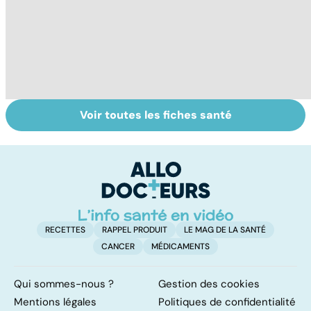
Voir toutes les fiches santé
Tout savoir sur
Inflammation des
Su
les infections
amygdales : que
le
pulmonaires
faire en cas
l'
d'angine ?
RECETTES
RAPPEL PRODUIT
LE MAG DE LA SANTÉ
CANCER
MÉDICAMENTS
Qui sommes-nous ?
Gestion des cookies
Mentions légales
Politiques de confidentialité