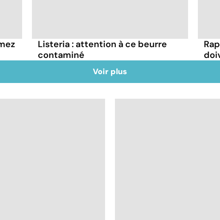
mmez
Listeria : attention à ce beurre
Rap
contaminé
doi
Voir plus