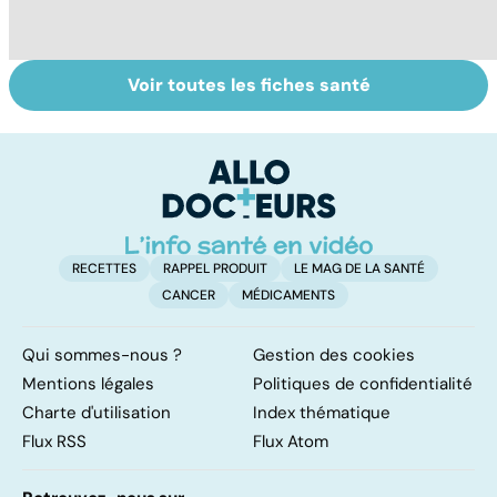
Voir toutes les fiches santé
Tout savoir sur
Inflammation des
Su
les infections
amygdales : que
le
pulmonaires
faire en cas
l'
d'angine ?
RECETTES
RAPPEL PRODUIT
LE MAG DE LA SANTÉ
CANCER
MÉDICAMENTS
Qui sommes-nous ?
Gestion des cookies
Mentions légales
Politiques de confidentialité
Charte d'utilisation
Index thématique
Flux RSS
Flux Atom