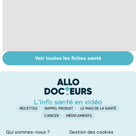
Voir toutes les fiches santé
Intoxications
Tout savoir sur
I
alimentaires :
les infections
a
menaces dans
pulmonaires
fa
nos assiettes !
d'
RECETTES
RAPPEL PRODUIT
LE MAG DE LA SANTÉ
CANCER
MÉDICAMENTS
Qui sommes-nous ?
Gestion des cookies