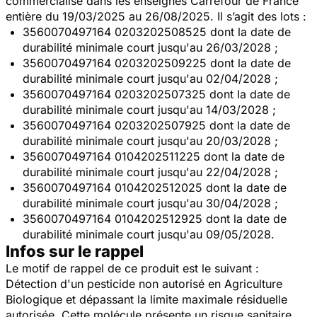
commercialisé dans les enseignes Carrefour de France
entière du 19/03/2025 au 26/08/2025. Il s’agit des lots :
3560070497164 0203202508525 dont la date de
durabilité minimale court jusqu'au 26/03/2028 ;
3560070497164 0203202509225 dont la date de
durabilité minimale court jusqu'au 02/04/2028 ;
3560070497164 0203202507325 dont la date de
durabilité minimale court jusqu'au 14/03/2028 ;
3560070497164 0203202507925 dont la date de
durabilité minimale court jusqu'au 20/03/2028 ;
3560070497164 0104202511225 dont la date de
durabilité minimale court jusqu'au 22/04/2028 ;
3560070497164 0104202512025 dont la date de
durabilité minimale court jusqu'au 30/04/2028 ;
3560070497164 0104202512925 dont la date de
durabilité minimale court jusqu'au 09/05/2028.
Infos sur le rappel
Le motif de rappel de ce produit est le suivant :
Détection d'un pesticide non autorisé en Agriculture
Biologique et dépassant la limite maximale résiduelle
autorisée. Cette molécule présente un risque sanitaire