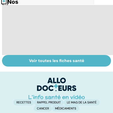
Nos fiches santé
Voir toutes les fiches santé
Tout savoir sur
Inflammation des
Su
les infections
amygdales : que
le
pulmonaires
faire en cas
l'
d'angine ?
RECETTES
RAPPEL PRODUIT
LE MAG DE LA SANTÉ
CANCER
MÉDICAMENTS