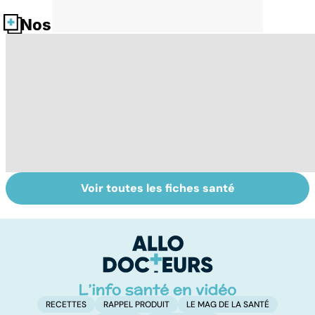
Nos fiches santé
Voir toutes les fiches santé
Tout savoir sur
Inflammation des
Su
les infections
amygdales : que
le
pulmonaires
faire en cas
l'
d'angine ?
RECETTES
RAPPEL PRODUIT
LE MAG DE LA SANTÉ