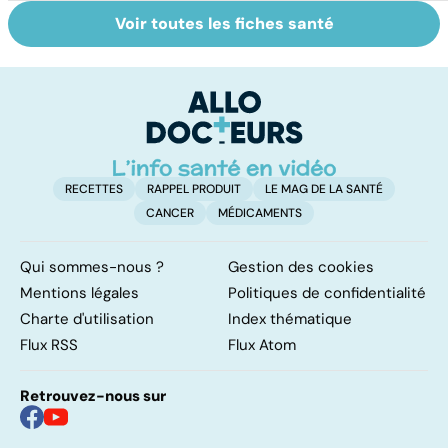
Voir toutes les fiches santé
Tout savoir sur
Inflammation des
Su
les infections
amygdales : que
le
pulmonaires
faire en cas
l'
d'angine ?
RECETTES
RAPPEL PRODUIT
LE MAG DE LA SANTÉ
CANCER
MÉDICAMENTS
Qui sommes-nous ?
Gestion des cookies
Mentions légales
Politiques de confidentialité
Charte d'utilisation
Index thématique
Flux RSS
Flux Atom
Retrouvez-nous sur