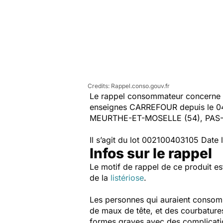
Rappel.conso.gouv.fr
Le rappel consommateur concerne l
enseignes CARREFOUR depuis le 04
MEURTHE-ET-MOSELLE (54), PAS-D
Il s’agit du lot 002100403105 Date
Infos sur le rappel
Le motif de rappel de ce produit es
de la
listériose
.
Les personnes qui auraient consomm
de maux de tête, et des courbatures
formes graves avec des complicatio