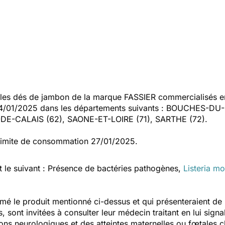
es dés de jambon de la marque FASSIER commercialisés en
/01/2025 dans les départements suivants : BOUCHES-DU-R
E-CALAIS (62), SAONE-ET-LOIRE (71), SARTHE (72).
 limite de consommation 27/01/2025.
t le suivant : Présence de bactéries pathogènes,
Listeria m
é le produit mentionné ci-dessus et qui présenteraient de
, sont invitées à consulter leur médecin traitant en lui sig
ns neurologiques et des atteintes maternelles ou fœtales 