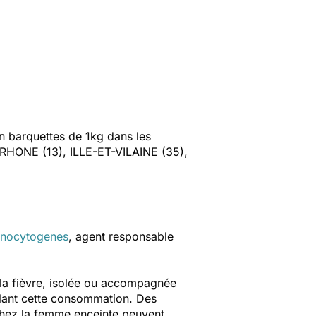
 barquettes de 1kg dans les
HONE (13), ILLE-ET-VILAINE (35),
onocytogenes
,
agent responsable
 la fièvre, isolée ou accompagnée
nalant cette consommation. Des
chez la femme enceinte peuvent