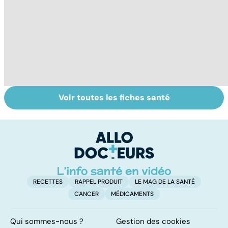
Voir toutes les fiches santé
Tout savoir sur
Inflammation des
Su
les infections
amygdales : que
le
pulmonaires
faire en cas
l'
d'angine ?
RECETTES
RAPPEL PRODUIT
LE MAG DE LA SANTÉ
CANCER
MÉDICAMENTS
Qui sommes-nous ?
Gestion des cookies