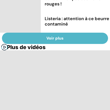
rouges !
Listeria : attention à ce beurre
contaminé
Voir plus
Plus de vidéos