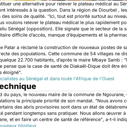
stituer une alternative pour relever le plateau médical au S
ont intéressés à la question. Dans la région de Diourbel , 
 des soins de qualité.
‘’Ici, tout est priorité surtout au nive
voulons relever le plateau médical le plus rapidement pos
llu Sénégal (opposition). Elle signale que le secteur de la 
nitaire difficile d’accès, manque d’équipements et la pharma
de Patar a réclamé la construction de nouveaux postes de
recte des populations. Cette commune de 54 villages ne di
 quelque 22.700 habitants, d’après le maire Mbaye Samb : "
e pense que la case de santé de Diakaël-Dique doit être ér
ès éloigné".
écialistes au Sénégal et dans toute l'Afrique de l'Ouest
 technique
rd du pays, le nouveau maire de la commune de Ngourane, 
lations la principale priorité de son mandat.
"Nous avons co
certains des abris provisoires sont dans un état de délabrem
sté pendant longtemps sans pratiquer. Nous allons œuvrer à 
ne, et en faire un centre de santé de référence"
, a-t-il ind
nouveaux hôpitaux