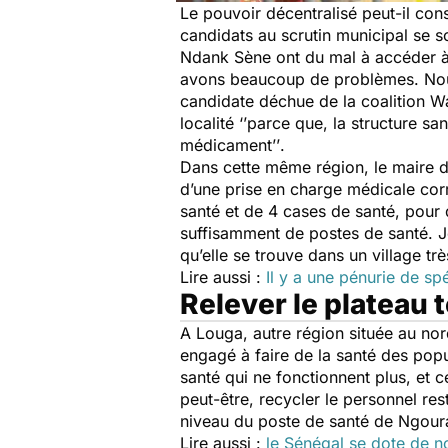
Le pouvoir décentralisé peut-il con
candidats au scrutin municipal se s
Ndank Sène ont du mal à accéder à
avons beaucoup de problèmes. Nous 
candidate déchue de la coalition Wa
localité
‘’parce que, la structure sa
médicament’’
.
Dans cette même région, le maire 
d’une prise en charge médicale cor
santé et de 4 cases de santé, pour
suffisamment de postes de santé. J
qu’elle se trouve dans un village tr
Lire aussi :
Il y a une pénurie de sp
Relever le plateau
A Louga, autre région située au no
engagé à faire de la santé des popu
santé qui ne fonctionnent plus, et 
peut-être, recycler le personnel re
niveau du poste de santé de Ngoura
Lire aussi :
le Sénégal se dote de 