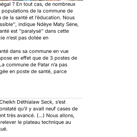
énégal ? En tout cas, de nombreux
les populations de la commune de
au de la santé et l’éducation. Nous
sible’’
, indique Ndèye Maty Sène,
santé est
‘’paralysé’’
dans cette
cie n’est pas dotée en
 santé dans sa commune en vue
spose en effet que de 3 postes de
La commune de Patar n’a pas
igée en poste de santé, parce
Cheikh Déthialaw Seck, s’est
nstaté qu’il y avait neuf cases de
ent très avancé. (…) Nous allons,
relever le plateau technique au
iqué.