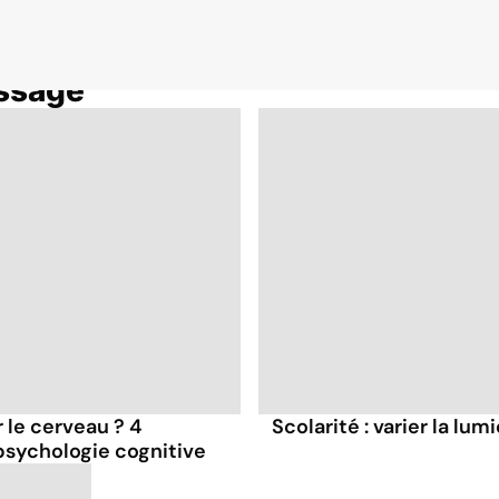
ssage
r le cerveau ? 4
Scolarité : varier la l
 psychologie cognitive