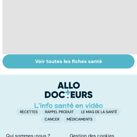
Voir toutes les fiches santé
La tuberculose
Tout savoir sur
I
pulmonaire
les infections
a
pulmonaires
fa
d'
RECETTES
RAPPEL PRODUIT
LE MAG DE LA SANTÉ
CANCER
MÉDICAMENTS
Qui sommes-nous ?
Gestion des cookies