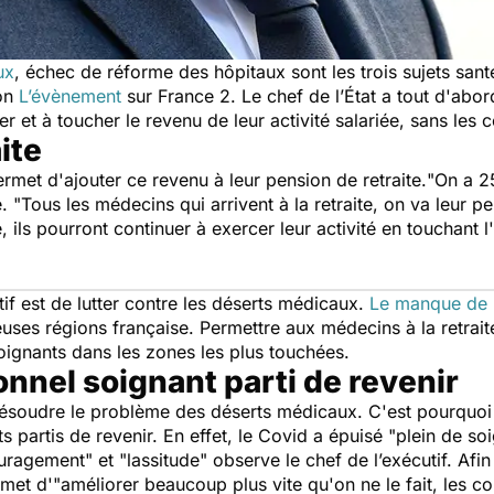
ux
, échec de réforme des hôpitaux sont les trois sujets san
ion
L’évènement
sur
France 2
.
Le chef de l’État a tout d'abo
ler et à toucher le revenu de leur activité salariée, sans les c
ite
rmet d'ajouter ce revenu à leur pension de retraite.
"On a 2
é. "
T
ous
les médecins qui arrivent à la retraite, on va leur pe
, ils pourront continuer à exercer leur activité en touchant l
if est de lutter contre les déserts médicaux.
Le manque de
es régions française. Permettre aux médecins à la retraite 
ignants dans les zones les plus touchées.
nnel soignant parti de revenir
 résoudre le problème des déserts médicaux. C'est pourquo
s partis de revenir. En effet, le Covid a épuisé
"plein de soi
uragement
" et "
lassitude
" observe le chef de l’exécutif.
Afin
omet d'"
améliorer beaucoup plus vite qu'on ne le fait, les con