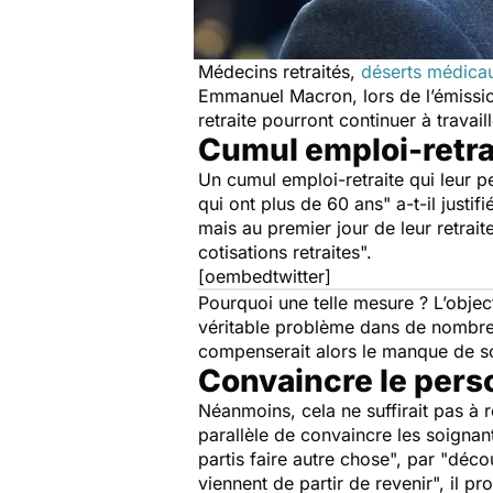
Médecins retraités,
déserts médica
Emmanuel Macron, lors de l’émiss
retraite pourront continuer à travail
Cumul emploi-retra
Un cumul emploi-retraite qui leur pe
qui ont plus de 60 ans"
a-t-il justifi
mais au premier jour de leur retraite
cotisations retraites".
[oembedtwitter]
Pourquoi une telle mesure ? L’object
véritable problème dans de nombreus
compenserait alors le manque de so
Convaincre le perso
Néanmoins, cela ne suffirait pas à
parallèle de convaincre les soignant
partis faire autre chose
", par "
déco
viennent de partir de revenir
", il pr