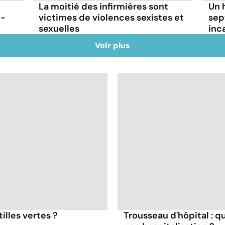
La moitié des infirmières sont
Un 
t-
victimes de violences sexistes et
sep
sexuelles
inc
Voir plus
illes vertes ?
Trousseau d'hôpital : q