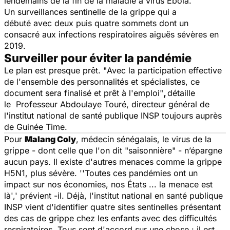
lendemains de la fin de la maladie à virus Ebola.
Un surveillances sentinelle de la grippe qui a
débuté avec deux puis quatre sommets dont un
consacré aux infections respiratoires aiguës sévères en
2019.
Surveiller pour éviter la pandémie
Le plan est presque prêt. "
Avec la participation effective
de l'ensemble des personnalités et spécialistes, ce
document sera finalisé et prêt à l'emploi"
,
détaille
le Professeur Abdoulaye Touré, directeur général de
l'institut national de santé publique INSP toujours auprès
de
Guinée Time
.
Pour
Malang Coly
, médecin sénégalais, le virus de la
grippe - dont celle que l'on dit "saisonnière" - n’épargne
aucun pays. Il existe d'autres menaces comme la grippe
H5N1, plus sévère.
''Toutes ces pandémies ont un
impact sur nos économies, nos États ... la menace est
là
',' prévient -il. Déjà, l'institut national en santé publique
INSP vient d'identifier quatre sites sentinelles présentant
des cas de grippe chez les enfants avec des difficultés
respiratoires. Tous sont d'accord sur une chose : il est