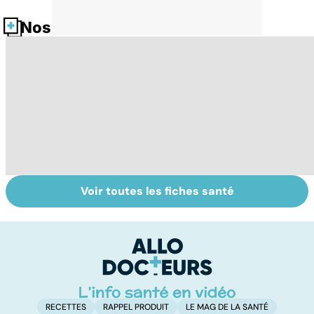
Nos fiches santé
Voir toutes les fiches santé
Tout savoir sur
La tuberculose
To
les infections
pulmonaire
le
pulmonaires
RECETTES
RAPPEL PRODUIT
LE MAG DE LA SANTÉ