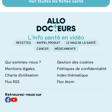
Voir toutes les fiches santé
Virus du Nil
La tuberculose
L
occidental : ce
pulmonaire
fl
qu’il faut savoir
sur cette
infection
RECETTES
RAPPEL PRODUIT
LE MAG DE LA SANTÉ
CANCER
MÉDICAMENTS
Qui sommes-nous ?
Gestion des cookies
Mentions légales
Politiques de confidentialité
Charte d'utilisation
Index thématique
Flux RSS
Flux Atom
Retrouvez-nous sur